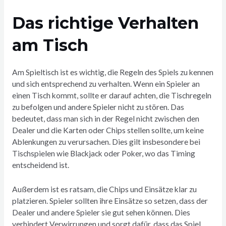
Das richtige Verhalten
am Tisch
Am Spieltisch ist es wichtig, die Regeln des Spiels zu kennen
und sich entsprechend zu verhalten. Wenn ein Spieler an
einen Tisch kommt, sollte er darauf achten, die Tischregeln
zu befolgen und andere Spieler nicht zu stören. Das
bedeutet, dass man sich in der Regel nicht zwischen den
Dealer und die Karten oder Chips stellen sollte, um keine
Ablenkungen zu verursachen. Dies gilt insbesondere bei
Tischspielen wie Blackjack oder Poker, wo das Timing
entscheidend ist.
Außerdem ist es ratsam, die Chips und Einsätze klar zu
platzieren. Spieler sollten ihre Einsätze so setzen, dass der
Dealer und andere Spieler sie gut sehen können. Dies
verhindert Verwirrungen und sorgt dafür, dass das Spiel