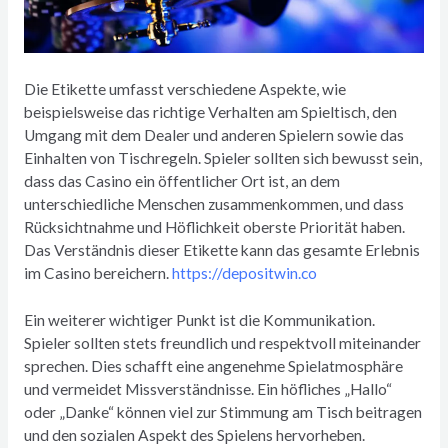
Die Etikette umfasst verschiedene Aspekte, wie
beispielsweise das richtige Verhalten am Spieltisch, den
Umgang mit dem Dealer und anderen Spielern sowie das
Einhalten von Tischregeln. Spieler sollten sich bewusst sein,
dass das Casino ein öffentlicher Ort ist, an dem
unterschiedliche Menschen zusammenkommen, und dass
Rücksichtnahme und Höflichkeit oberste Priorität haben.
Das Verständnis dieser Etikette kann das gesamte Erlebnis
im Casino bereichern.
https://depositwin.co
Ein weiterer wichtiger Punkt ist die Kommunikation.
Spieler sollten stets freundlich und respektvoll miteinander
sprechen. Dies schafft eine angenehme Spielatmosphäre
und vermeidet Missverständnisse. Ein höfliches „Hallo“
oder „Danke“ können viel zur Stimmung am Tisch beitragen
und den sozialen Aspekt des Spielens hervorheben.