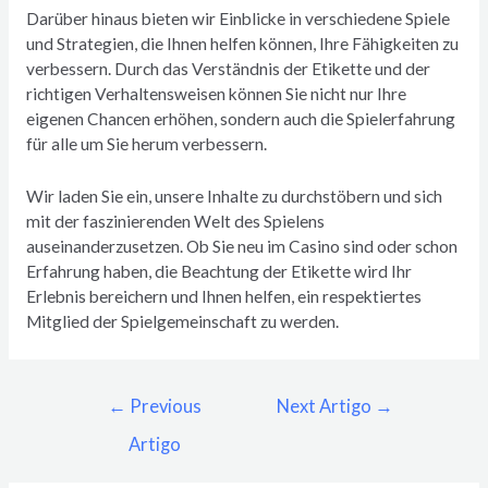
Darüber hinaus bieten wir Einblicke in verschiedene Spiele
und Strategien, die Ihnen helfen können, Ihre Fähigkeiten zu
verbessern. Durch das Verständnis der Etikette und der
richtigen Verhaltensweisen können Sie nicht nur Ihre
eigenen Chancen erhöhen, sondern auch die Spielerfahrung
für alle um Sie herum verbessern.
Wir laden Sie ein, unsere Inhalte zu durchstöbern und sich
mit der faszinierenden Welt des Spielens
auseinanderzusetzen. Ob Sie neu im Casino sind oder schon
Erfahrung haben, die Beachtung der Etikette wird Ihr
Erlebnis bereichern und Ihnen helfen, ein respektiertes
Mitglied der Spielgemeinschaft zu werden.
←
Previous
Next Artigo
→
Artigo