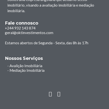
imobiliário, visando a avaliação imobiliária e mediação
imobiliária.
Fale connosco
+244 932 143 874
geral@oktinvestimentos.com
Estamos abertos de Segunda - Sexta, das 8h às 17h
Nossos Serviços
- Avalição Imobiliária
- Mediação Imobiliária