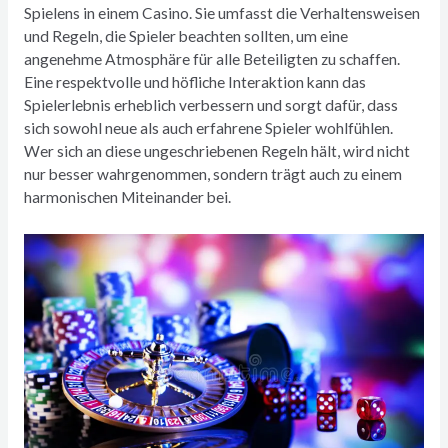
Spielens in einem Casino. Sie umfasst die Verhaltensweisen
und Regeln, die Spieler beachten sollten, um eine
angenehme Atmosphäre für alle Beteiligten zu schaffen.
Eine respektvolle und höfliche Interaktion kann das
Spielerlebnis erheblich verbessern und sorgt dafür, dass
sich sowohl neue als auch erfahrene Spieler wohlfühlen.
Wer sich an diese ungeschriebenen Regeln hält, wird nicht
nur besser wahrgenommen, sondern trägt auch zu einem
harmonischen Miteinander bei.