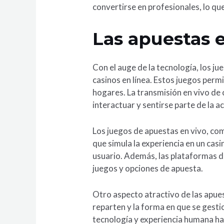
convertirse en profesionales, lo que
Las apuestas e
Con el auge de la tecnología, los j
casinos en línea. Estos juegos perm
hogares. La transmisión en vivo de
interactuar y sentirse parte de la ac
Los juegos de apuestas en vivo, como
que simula la experiencia en un casi
usuario. Además, las plataformas d
juegos y opciones de apuesta.
Otro aspecto atractivo de las apues
reparten y la forma en que se gesti
tecnología y experiencia humana ha