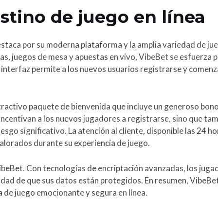
stino de juego en línea
destaca por su moderna plataforma y la amplia variedad de j
s, juegos de mesa y apuestas en vivo, VibeBet se esfuerza po
u interfaz permite a los nuevos usuarios registrarse y comenza
ractivo paquete de bienvenida que incluye un generoso bono
 incentivan a los nuevos jugadores a registrarse, sino que ta
esgo significativo. La atención al cliente, disponible las 24 h
valorados durante su experiencia de juego.
VibeBet. Con tecnologías de encriptación avanzadas, los juga
ilidad de que sus datos están protegidos. En resumen, VibeBe
a de juego emocionante y segura en línea.