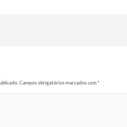
t
ublicado.
Campos obrigatórios marcados com
*