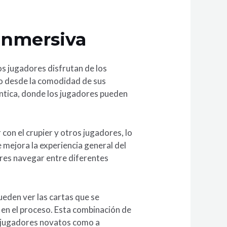
 inmersiva
os jugadores disfrutan de los
ico desde la comodidad de sus
éntica, donde los jugadores pueden
 con el crupier y otros jugadores, lo
e mejora la experiencia general del
ores navegar entre diferentes
ueden ver las cartas que se
a en el proceso. Esta combinación de
a jugadores novatos como a