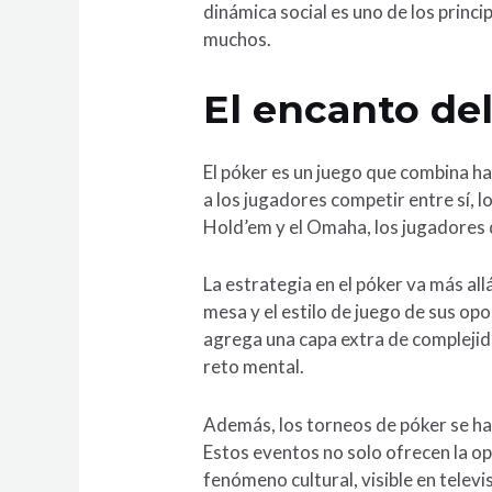
dinámica social es uno de los princ
muchos.
El encanto de
El póker es un juego que combina ha
a los jugadores competir entre sí, 
Hold’em y el Omaha, los jugadores d
La estrategia en el póker va más al
mesa y el estilo de juego de sus opo
agrega una capa extra de complejid
reto mental.
Además, los torneos de póker se ha
Estos eventos no solo ofrecen la o
fenómeno cultural, visible en telev