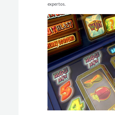
expertos.