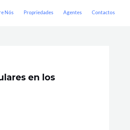
re Nós
Propriedades
Agentes
Contactos
lares en los