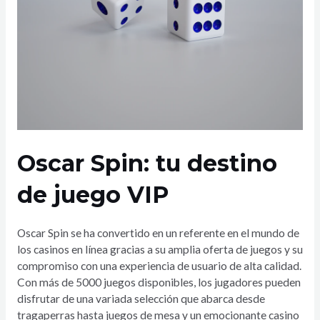
Oscar Spin: tu destino
de juego VIP
Oscar Spin se ha convertido en un referente en el mundo de
los casinos en línea gracias a su amplia oferta de juegos y su
compromiso con una experiencia de usuario de alta calidad.
Con más de 5000 juegos disponibles, los jugadores pueden
disfrutar de una variada selección que abarca desde
tragaperras hasta juegos de mesa y un emocionante casino