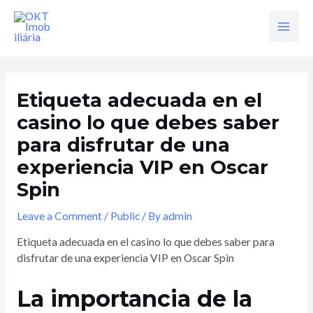
Skip
Main
to
content
Men
Navegação
de
Etiqueta adecuada en el
artigos
casino lo que debes saber
para disfrutar de una
experiencia VIP en Oscar
Spin
Leave a Comment
/
Public
/ By
admin
Etiqueta adecuada en el casino lo que debes saber para
disfrutar de una experiencia VIP en Oscar Spin
La importancia de la