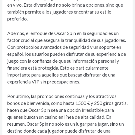
en vivo. Esta diversidad no solo brinda opciones, sino que
también permite a los jugadores encontrar su estilo
preferido.
Además, el enfoque de Oscar Spin en la seguridad es un
factor crucial que asegura la tranquilidad de sus jugadores.
Con protocolos avanzados de seguridad y un soporte en
español, los usuarios pueden disfrutar de su experiencia de
juego con la confianza de que su información personal y
financiera está protegida. Esto es particularmente
importante para aquellos que buscan disfrutar de una
experiencia VIP sin preocupaciones.
Por último, las promociones continuas y los atractivos
bonos de bienvenida, como hasta 1500 € y 250 giros gratis,
hacen que Oscar Spin sea una opción irresistible para
quienes buscan un casino en línea de alta calidad. En
resumen, Oscar Spin no solo es un lugar para jugar, sino un
destino donde cada jugador puede disfrutar de una