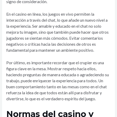
signo de consideración.
En el casino en línea, los juegos en vivo permiten la
interacción a través del chat, lo que añade un nuevo nivel a
la experiencia. Ser amable y educado en el chat no solo
mejora tu imagen, sino que también puede hacer que otros
jugadores se sientan más cómodos. Evitar comentarios
negativos o críticas hacia las decisiones de otros es
fundamental para mantener un ambiente positivo.
Por último, es importante recordar que el crupier es una
figura clave en la mesa. Mostrar respeto hacia ellos,
haciendo preguntas de manera educada o agradeciendo su
trabajo, puede enriquecer la experiencia para todos. Un
buen comportamiento tanto en las mesas como en el chat
refuerza la idea de que todos están allí para disfrutar y
divertirse, lo que es el verdadero espíritu del juego.
Normas del casino y