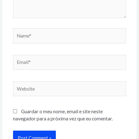
Name*
Email*
Website
Guardar o meu nome, email e site neste
navegador para a próxima vez que eu comentar.