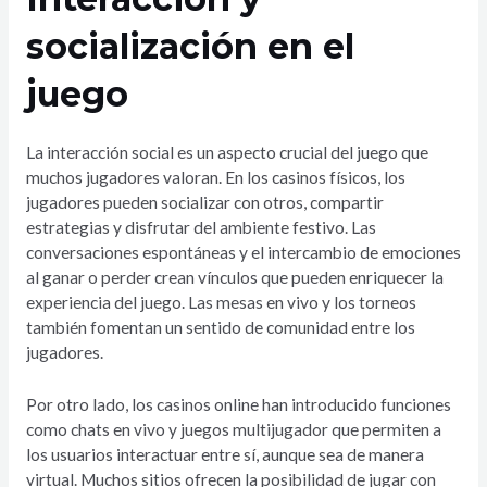
socialización en el
juego
La interacción social es un aspecto crucial del juego que
muchos jugadores valoran. En los casinos físicos, los
jugadores pueden socializar con otros, compartir
estrategias y disfrutar del ambiente festivo. Las
conversaciones espontáneas y el intercambio de emociones
al ganar o perder crean vínculos que pueden enriquecer la
experiencia del juego. Las mesas en vivo y los torneos
también fomentan un sentido de comunidad entre los
jugadores.
Por otro lado, los casinos online han introducido funciones
como chats en vivo y juegos multijugador que permiten a
los usuarios interactuar entre sí, aunque sea de manera
virtual. Muchos sitios ofrecen la posibilidad de jugar con