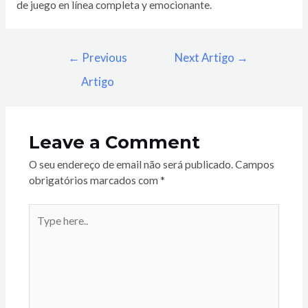
de juego en línea completa y emocionante.
←
Previous
Next Artigo
→
Artigo
Leave a Comment
O seu endereço de email não será publicado.
Campos
obrigatórios marcados com
*
Type
here..