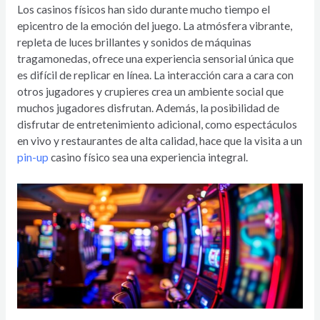
Los casinos físicos han sido durante mucho tiempo el
epicentro de la emoción del juego. La atmósfera vibrante,
repleta de luces brillantes y sonidos de máquinas
tragamonedas, ofrece una experiencia sensorial única que
es difícil de replicar en línea. La interacción cara a cara con
otros jugadores y crupieres crea un ambiente social que
muchos jugadores disfrutan. Además, la posibilidad de
disfrutar de entretenimiento adicional, como espectáculos
en vivo y restaurantes de alta calidad, hace que la visita a un
pin-up
casino físico sea una experiencia integral.