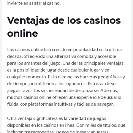
invierte en asistir al casino.
Ventajas de los casinos
online
Los casinos online han crecido en popularidad en la última
década, ofreciendo una alternativa cómoda y accesible
para los amantes del juego. Una de las principales ventajas
es la posibilidad de jugar desde cualquier lugar y en
cualquier momento. Esto elimina las barreras geográficas y
de tiempo, permitiendo a los jugadores disfrutar de sus
juegos favoritos sin necesidad de desplazarse. Además,
muchos casinos online ofrecen una experiencia de usuario
fluida, con plataformas intuitivas y fáciles de navegar.
Otra ventaja significativa es la variedad de juegos
disponibles en los casinos en línea. Con miles de títulos, que
incluyen tragamonedas, juegos de mesa y apuestas