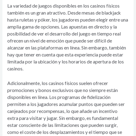
La variedad de juegos disponibles en los casinos físicos
también es un gran atractivo. Desde mesas de blackjack
hasta ruletas y póker, los jugadores pueden elegir entre una
amplia gama de opciones. Las apuestas en directo y la
posibilidad de ver el desarrollo del juego en tiempo real
ofrecen un nivel de emoción que puede ser difícil de
alcanzar en las plataformas en línea. Sin embargo, también
hay que tener en cuenta que esta experiencia puede estar
limitada por la ubicación y los horarios de apertura de los
casinos.
Adicionalmente, los casinos físicos suelen ofrecer
promociones y bonos exclusivos que no siempre están
disponibles en línea. Los programas de fidelización
permiten a los jugadores acumular puntos que pueden ser
canjeados por recompensas, lo que añade un incentivo
extra para visitar y jugar. Sin embargo, es fundamental
estar consciente de las limitaciones que pueden surgir,
como el coste de los desplazamientos y el tiempo que se