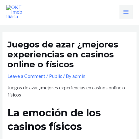
Skip
Main
to
content
Men
Navegação
de
Juegos de azar ¿mejores
artigos
experiencias en casinos
online o físicos
Leave a Comment
/
Public
/ By
admin
Juegos de azar ¿mejores experiencias en casinos online o
físicos
La emoción de los
casinos físicos