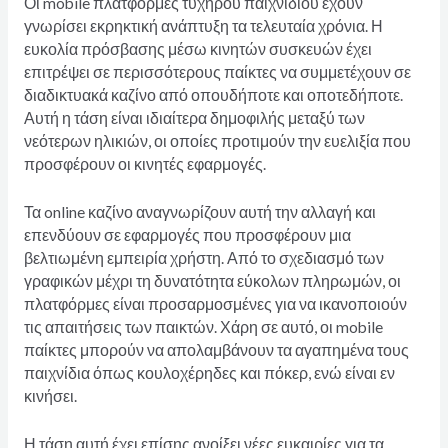
Οι mobile πλατφόρμες τυχηρού παιχνιδιού έχουν
γνωρίσει εκρηκτική ανάπτυξη τα τελευταία χρόνια. Η
ευκολία πρόσβασης μέσω κινητών συσκευών έχει
επιτρέψει σε περισσότερους παίκτες να συμμετέχουν σε
διαδικτυακά καζίνο από οπουδήποτε και οποτεδήποτε.
Αυτή η τάση είναι ιδιαίτερα δημοφιλής μεταξύ των
νεότερων ηλικιών, οι οποίες προτιμούν την ευελιξία που
προσφέρουν οι κινητές εφαρμογές.
Τα online καζίνο αναγνωρίζουν αυτή την αλλαγή και
επενδύουν σε εφαρμογές που προσφέρουν μια
βελτιωμένη εμπειρία χρήστη. Από το σχεδιασμό των
γραφικών μέχρι τη δυνατότητα εύκολων πληρωμών, οι
πλατφόρμες είναι προσαρμοσμένες για να ικανοποιούν
τις απαιτήσεις των παικτών. Χάρη σε αυτό, οι mobile
παίκτες μπορούν να απολαμβάνουν τα αγαπημένα τους
παιχνίδια όπως κουλοχέρηδες και πόκερ, ενώ είναι εν
κινήσει.
Η τάση αυτή έχει επίσης ανοίξει νέες ευκαιρίες για τα