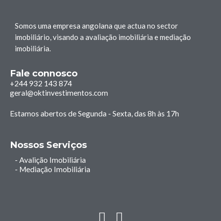
Somos uma empresa angolana que actua no sector
imobiliário, visando a avaliação imobiliária e mediação
imobiliária.
Fale connosco
+244 932 143 874
geral@oktinvestimentos.com
Estamos abertos de Segunda - Sexta, das 8h às 17h
Nossos Serviços
- Avalição Imobiliária
- Mediação Imobiliária