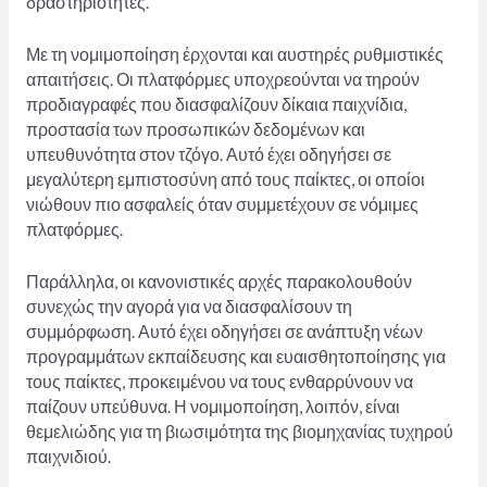
δραστηριότητες.
Με τη νομιμοποίηση έρχονται και αυστηρές ρυθμιστικές
απαιτήσεις. Οι πλατφόρμες υποχρεούνται να τηρούν
προδιαγραφές που διασφαλίζουν δίκαια παιχνίδια,
προστασία των προσωπικών δεδομένων και
υπευθυνότητα στον τζόγο. Αυτό έχει οδηγήσει σε
μεγαλύτερη εμπιστοσύνη από τους παίκτες, οι οποίοι
νιώθουν πιο ασφαλείς όταν συμμετέχουν σε νόμιμες
πλατφόρμες.
Παράλληλα, οι κανονιστικές αρχές παρακολουθούν
συνεχώς την αγορά για να διασφαλίσουν τη
συμμόρφωση. Αυτό έχει οδηγήσει σε ανάπτυξη νέων
προγραμμάτων εκπαίδευσης και ευαισθητοποίησης για
τους παίκτες, προκειμένου να τους ενθαρρύνουν να
παίζουν υπεύθυνα. Η νομιμοποίηση, λοιπόν, είναι
θεμελιώδης για τη βιωσιμότητα της βιομηχανίας τυχηρού
παιχνιδιού.