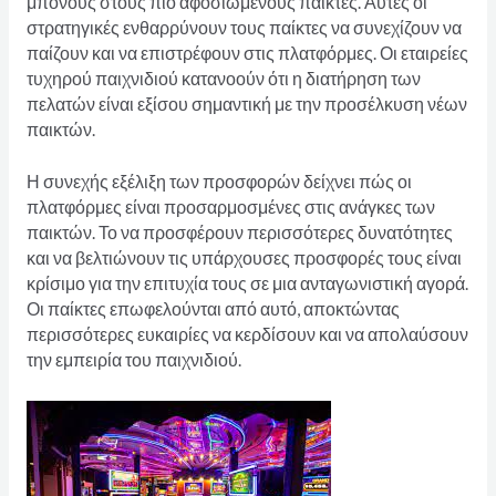
μπόνους στους πιο αφοσιωμένους παίκτες. Αυτές οι
στρατηγικές ενθαρρύνουν τους παίκτες να συνεχίζουν να
παίζουν και να επιστρέφουν στις πλατφόρμες. Οι εταιρείες
τυχηρού παιχνιδιού κατανοούν ότι η διατήρηση των
πελατών είναι εξίσου σημαντική με την προσέλκυση νέων
παικτών.
Η συνεχής εξέλιξη των προσφορών δείχνει πώς οι
πλατφόρμες είναι προσαρμοσμένες στις ανάγκες των
παικτών. Το να προσφέρουν περισσότερες δυνατότητες
και να βελτιώνουν τις υπάρχουσες προσφορές τους είναι
κρίσιμο για την επιτυχία τους σε μια ανταγωνιστική αγορά.
Οι παίκτες επωφελούνται από αυτό, αποκτώντας
περισσότερες ευκαιρίες να κερδίσουν και να απολαύσουν
την εμπειρία του παιχνιδιού.