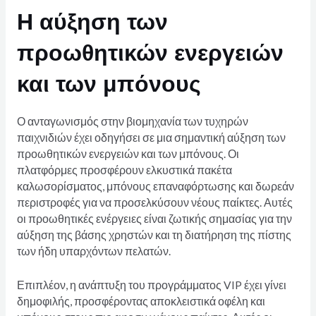
Η αύξηση των
προωθητικών ενεργειών
και των μπόνους
Ο ανταγωνισμός στην βιομηχανία των τυχηρών
παιχνιδιών έχει οδηγήσει σε μια σημαντική αύξηση των
προωθητικών ενεργειών και των μπόνους. Οι
πλατφόρμες προσφέρουν ελκυστικά πακέτα
καλωσορίσματος, μπόνους επαναφόρτωσης και δωρεάν
περιστροφές για να προσελκύσουν νέους παίκτες. Αυτές
οι προωθητικές ενέργειες είναι ζωτικής σημασίας για την
αύξηση της βάσης χρηστών και τη διατήρηση της πίστης
των ήδη υπαρχόντων πελατών.
Επιπλέον, η ανάπτυξη του προγράμματος VIP έχει γίνει
δημοφιλής, προσφέροντας αποκλειστικά οφέλη και