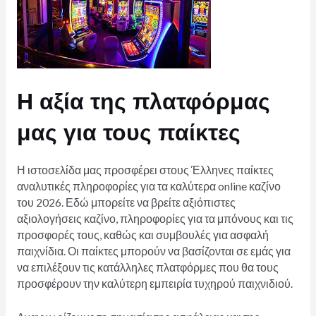
Η αξία της πλατφόρμας
μας για τους παίκτες
Η ιστοσελίδα μας προσφέρει στους Έλληνες παίκτες
αναλυτικές πληροφορίες για τα καλύτερα online καζίνο
του 2026. Εδώ μπορείτε να βρείτε αξιόπιστες
αξιολογήσεις καζίνο, πληροφορίες για τα μπόνους και τις
προσφορές τους, καθώς και συμβουλές για ασφαλή
παιχνίδια. Οι παίκτες μπορούν να βασίζονται σε εμάς για
να επιλέξουν τις κατάλληλες πλατφόρμες που θα τους
προσφέρουν την καλύτερη εμπειρία τυχηρού παιχνιδιού.