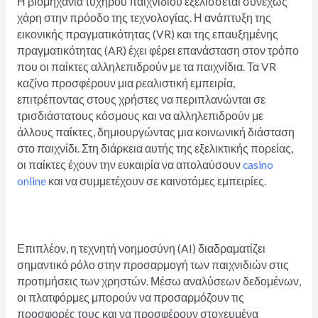
Η βιομηχανία τυχηρού παιχνιδιού εξελίσσεται συνεχώς
χάρη στην πρόοδο της τεχνολογίας. Η ανάπτυξη της
εικονικής πραγματικότητας (VR) και της επαυξημένης
πραγματικότητας (AR) έχει φέρει επανάσταση στον τρόπο
που οι παίκτες αλληλεπιδρούν με τα παιχνίδια. Τα VR
καζίνο προσφέρουν μια ρεαλιστική εμπειρία,
επιτρέποντας στους χρήστες να περιπλανώνται σε
τρισδιάστατους κόσμους και να αλληλεπιδρούν με
άλλους παίκτες, δημιουργώντας μια κοινωνική διάσταση
στο παιχνίδι. Στη διάρκεια αυτής της εξελικτικής πορείας,
οι παίκτες έχουν την ευκαιρία να απολαύσουν
casino
online
και να συμμετέχουν σε καινοτόμες εμπειρίες.
Επιπλέον, η τεχνητή νοημοσύνη (AI) διαδραματίζει
σημαντικό ρόλο στην προσαρμογή των παιχνιδιών στις
προτιμήσεις των χρηστών. Μέσω αναλύσεων δεδομένων,
οι πλατφόρμες μπορούν να προσαρμόζουν τις
προσφορές τους και να προσφέρουν στοχευμένα