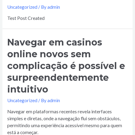
Uncategorized
/ By
admin
Test Post Created
Navegar em casinos
online novos sem
complicação é possível e
surpreendentemente
intuitivo
Uncategorized
/ By
admin
Navegar em plataformas recentes revela interfaces
simples e diretas, onde a navegação flui sem obstáculos,
permitindo uma experiência acessível mesmo para quem
está a começar.