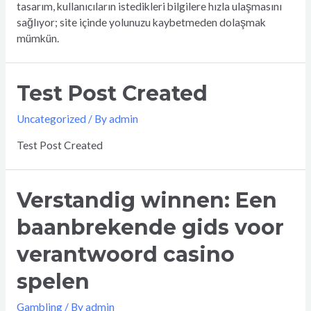
tasarım, kullanıcıların istedikleri bilgilere hızla ulaşmasını
sağlıyor; site içinde yolunuzu kaybetmeden dolaşmak
mümkün.
Test Post Created
Uncategorized
/ By
admin
Test Post Created
Verstandig
Verstandig winnen: Een
winnen:
baanbrekende gids voor
Een
baanbrekende
verantwoord casino
gids
voor
spelen
verantwoord
casino
Gambling
/ By
admin