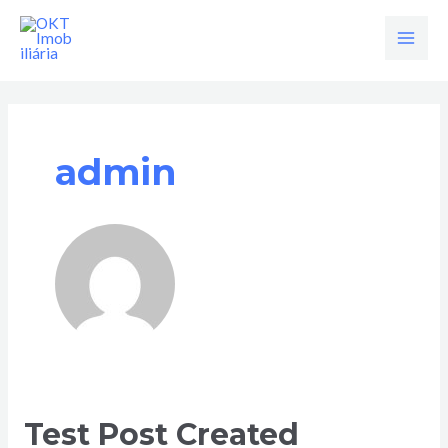
Skip
Main
to
content
Men
Paginação
dos
conteúdos
admin
Test Post Created