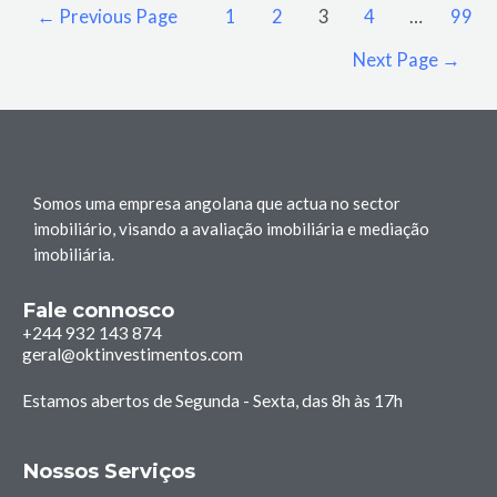
←
Previous Page
1
2
3
4
…
99
Next Page
→
Somos uma empresa angolana que actua no sector
imobiliário, visando a avaliação imobiliária e mediação
imobiliária.
Fale connosco
+244 932 143 874
geral@oktinvestimentos.com
Estamos abertos de Segunda - Sexta, das 8h às 17h
Nossos Serviços