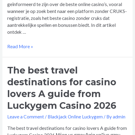
geïnformeerd te zijn over de beste online casino’s, vooral
Zonder
wanneer je op zoek bent naar een platform zonder CRUKS-
Cruks
registratie, zoals het beste casino zonder cruks dat
aantrekkelijke spellen en bonussen biedt. In dit artikel
ontdek …
Read More »
The
The best travel
best
destinations for casino
travel
destinations
lovers A guide from
for
casino
Luckygem Casino 2026
lovers
A
Leave a Comment
/
Blackjack Online Luckygem
/ By
admin
guide
The best travel destinations for casino lovers A guide from
from
Luckygem Casino 2026 Μέρη με σπουδαία καζίνο στην