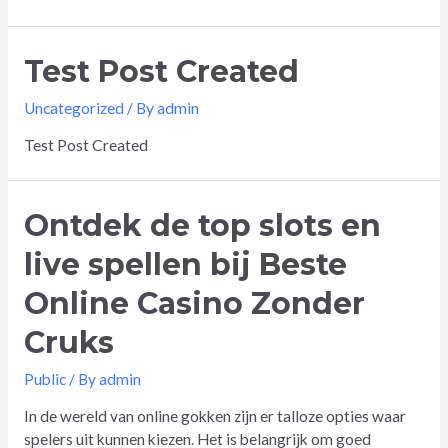
Test Post Created
Uncategorized
/ By
admin
Test Post Created
Ontdek
Ontdek de top slots en
de
live spellen bij Beste
top
slots
Online Casino Zonder
en
live
Cruks
spellen
bij
Public
/ By
admin
Beste
In de wereld van online gokken zijn er talloze opties waar
Online
spelers uit kunnen kiezen. Het is belangrijk om goed
Casino