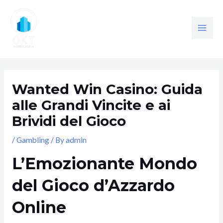
Skip
Main
to
content
Men
Navegação
de
Wanted Win Casino: Guida
artigos
alle Grandi Vincite e ai
Brividi del Gioco
/
Gambling
/ By
admin
L’Emozionante Mondo
del Gioco d’Azzardo
Online