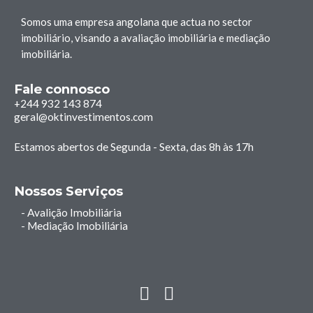
Somos uma empresa angolana que actua no sector
imobiliário, visando a avaliação imobiliária e mediação
imobiliária.
Fale connosco
+244 932 143 874
geral@oktinvestimentos.com
Estamos abertos de Segunda - Sexta, das 8h às 17h
Nossos Serviços
- Avalição Imobiliária
- Mediação Imobiliária