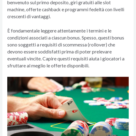
benvenuto sul primo deposito, giri gratuiti alle slot
machine, offerte cashback e programmi fedeltà con livelli
crescenti di vantaggi.
È fondamentale leggere attentamente i termini e le
condizioni associati a ciascun bonus. Spesso, questi bonus
sono soggetti a requisiti di scommessa (rollover) che
devono essere soddisfatti prima di poter prelevare
eventuali vincite. Capire questi requisiti aiuta i giocatori a
sfruttare al meglio le offerte disponibili.