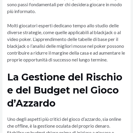
sono passi fondamentali per chi desidera giocare in modo
più informato.
Molti giocatori esperti dedicano tempo allo studio delle
diverse strategie, come quelle applicabili al blackjack o al
video poker. L’apprendimento delle tabelle di base per il
blackjack o l’analisi delle migliori mosse nel poker possono
contribuire a ridurre il margine della casa e ad aumentare le
proprie opportunità di successo nel lungo termine.
La Gestione del Rischio
e del Budget nel Gioco
d’Azzardo
Uno degli aspetti più critici del gioco d’azzardo, sia online
che offline, è la gestione oculata del proprio denaro.
Stabilire un budget chiaro prima di iniziare a giocare e